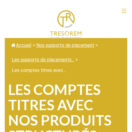
Aller
au
Tresorem
contenu
Accueil
>
Nos supports de placement
>
Les supports de placements...
>
Les comptes titres avec...
LES COMPTES
TITRES AVEC
NOS PRODUITS