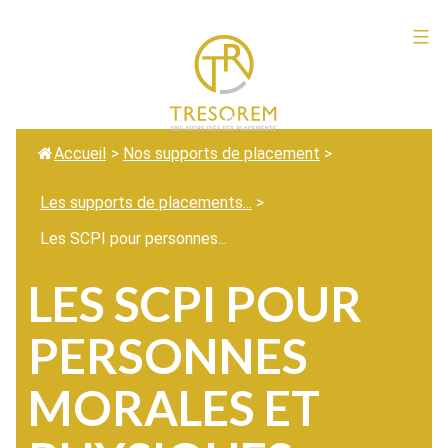
Aller
au
Tresorem
contenu
Accueil
>
Nos supports de placement
>
Les supports de placements...
>
Les SCPI pour personnes...
LES SCPI POUR
PERSONNES
MORALES ET