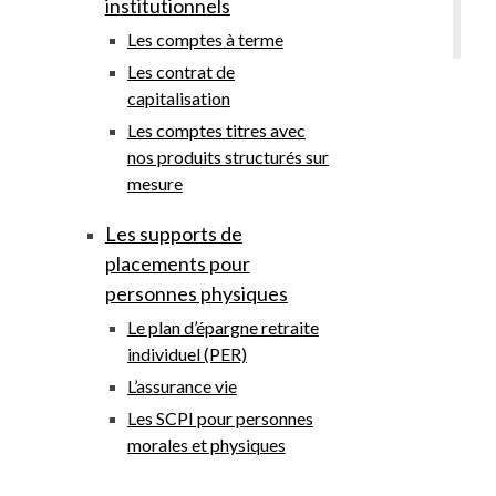
institutionnels
Les comptes à terme
Les contrat de
capitalisation
Les comptes titres avec
nos produits structurés sur
mesure
Les supports de
placements pour
personnes physiques
Le plan d’épargne retraite
individuel (PER)
L’assurance vie
Les SCPI pour personnes
morales et physiques