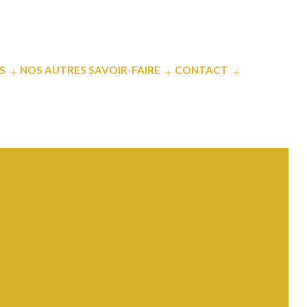
S
NOS AUTRES SAVOIR-FAIRE
CONTACT
Ouvrir
Ouvrir
Ouvrir
le
le
le
menu
menu
menu