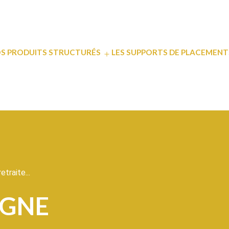
S PRODUITS STRUCTURÉS
LES SUPPORTS DE PLACEMENT
ir
Ouvrir
le
u
menu
traite...
RGNE