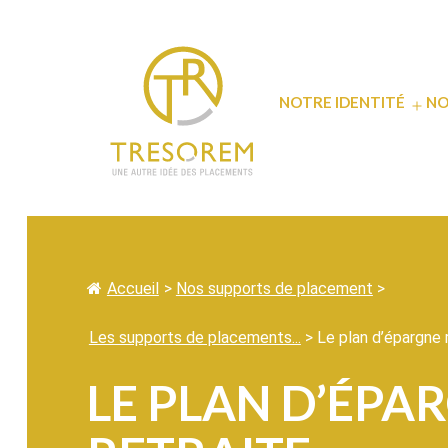
Aller
au
contenu
NOTRE IDENTITÉ
NO
Ouvr
le
men
Tresorem
Accueil
>
Nos supports de placement
>
Les supports de placements...
>
Le plan d’épargne re
LE PLAN D’ÉPA