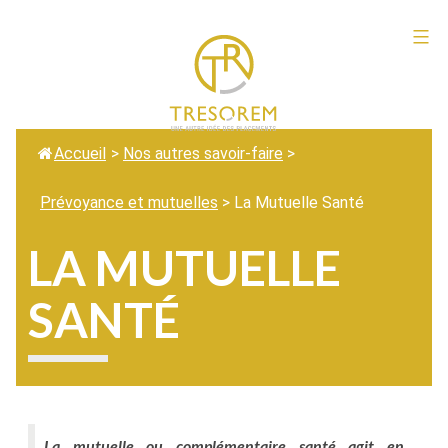
Aller
au
Tresorem
contenu
Accueil
>
Nos autres savoir-faire
>
Prévoyance et mutuelles
>
La Mutuelle Santé
LA MUTUELLE
SANTÉ
La mutuelle ou complémentaire santé agit en